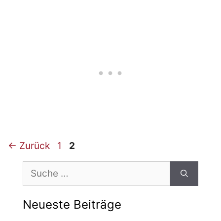
Beitrags-
Seite
Seite
←
Zurück
1
2
Navigation
Suche
nach:
Neueste Beiträge