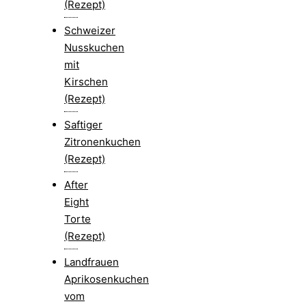
(Rezept)
Schweizer
Nusskuchen
mit
Kirschen
(Rezept)
Saftiger
Zitronenkuchen
(Rezept)
After
Eight
Torte
(Rezept)
Landfrauen
Aprikosenkuchen
vom