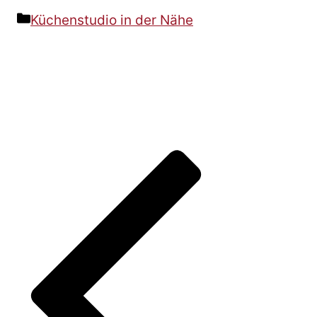
Kategorien
Küchenstudio in der Nähe
Beitrags-
Navigation