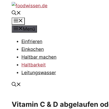
Zum
Inhalt
Menü
springen
Menü
Einfrieren
Einkochen
Haltbar machen
Haltbarkeit
Leitungswasser
Vitamin C & D abgelaufen ode