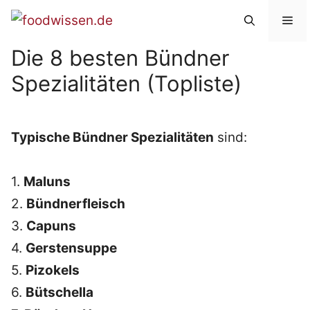
Zum
Me
Inhalt
Die 8 besten Bündner
springen
Spezialitäten (Topliste)
Typische Bündner Spezialitäten
sind:
1.
Maluns
2.
Bündnerfleisch
3.
Capuns
4.
Gerstensuppe
5.
Pizokels
6.
Bütschella