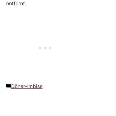
entfernt.
Kategorien
Döner-Imbiss
Beitrags-
Navigation