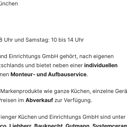
München
 18 Uhr und Samstag: 10 bis 14 Uhr
und Einrichtungs GmbH gehört, nach eigenen
schlands und bietet neben einer
individuellen
inen
Monteur- und Aufbauservice
.
e Markenprodukte wie ganze Küchen, einzelne Gerä
Preisen im
Abverkauf
zur Verfügung.
ienger Küchen und Einrichtungs GmbH sind unter
nco
,
Liebherr
,
Bauknecht
,
Gutmann
,
Systemcera