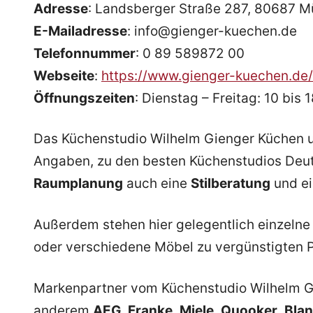
Adresse
: Landsberger Straße 287, 80687 
E-Mailadresse
: info@gienger-kuechen.de
Telefonnummer
: 0 89 589872 00
Webseite
:
https://www.gienger-kuechen.de/
Öffnungszeiten
: Dienstag – Freitag: 10 bis
Das Küchenstudio Wilhelm Gienger Küchen 
Angaben, zu den besten Küchenstudios Deut
Raumplanung
auch eine
Stilberatung
und e
Außerdem stehen hier gelegentlich einzeln
oder verschiedene Möbel zu vergünstigten 
Markenpartner vom Küchenstudio Wilhelm G
anderem
AEG
,
Franke
,
Miele
,
Quooker
,
Bla