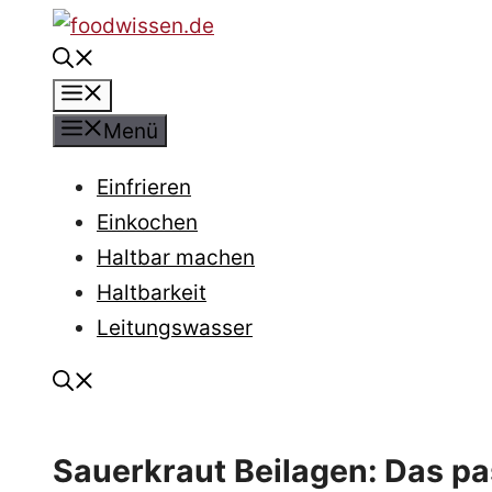
Zum
Inhalt
Menü
springen
Menü
Einfrieren
Einkochen
Haltbar machen
Haltbarkeit
Leitungswasser
Sauerkraut Beilagen: Das pas