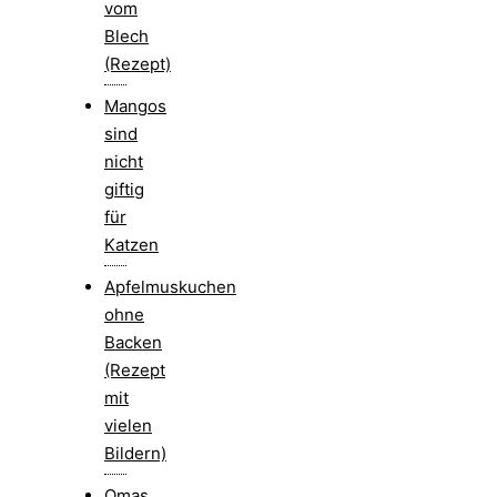
vom
Blech
(Rezept)
Mangos
sind
nicht
giftig
für
Katzen
Apfelmuskuchen
ohne
Backen
(Rezept
mit
vielen
Bildern)
Omas