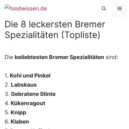
Zum
Me
Inhalt
Die 8 leckersten Bremer
springen
Spezialitäten (Topliste)
Die
beliebtesten Bremer Spezialitäten
sind:
1.
Kohl und Pinkel
2.
Labskaus
3.
Gebratene Stinte
4.
Kükenragout
5.
Knipp
6.
Klaben