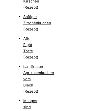
Kirschen
(Rezept)
Saftiger
Zitronenkuchen
(Rezept)
After
Eight
Torte
(Rezept)
Landfrauen
Aprikosenkuchen
vom
Blech
(Rezept)
Mangos
sind