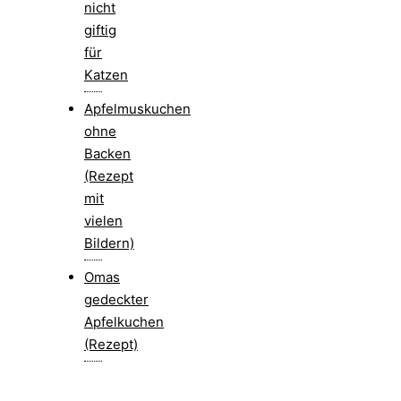
nicht
giftig
für
Katzen
Apfelmuskuchen
ohne
Backen
(Rezept
mit
vielen
Bildern)
Omas
gedeckter
Apfelkuchen
(Rezept)