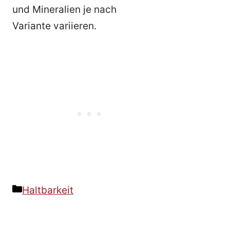
und Mineralien je nach
Variante variieren.
Kategorien
Haltbarkeit
Beitrags-
Navigation