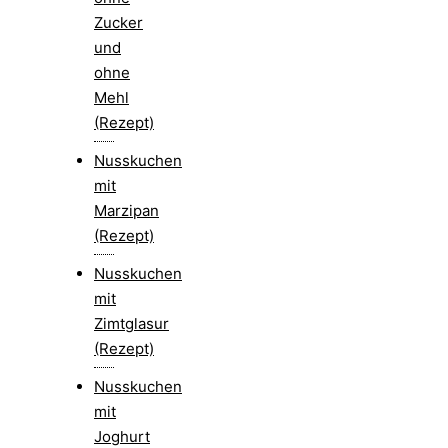
Zucker
und
ohne
Mehl
(Rezept)
Nusskuchen
mit
Marzipan
(Rezept)
Nusskuchen
mit
Zimtglasur
(Rezept)
Nusskuchen
mit
Joghurt