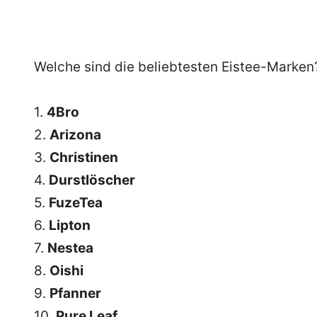
Welche sind die beliebtesten Eistee-Marken
1.
4Bro
2.
Arizona
3.
Christinen
4.
Durstlöscher
5.
FuzeTea
6.
Lipton
7.
Nestea
8.
Oishi
9.
Pfanner
10.
Pure Leaf