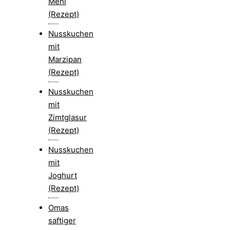
Mehl
(Rezept)
Nusskuchen
mit
Marzipan
(Rezept)
Nusskuchen
mit
Zimtglasur
(Rezept)
Nusskuchen
mit
Joghurt
(Rezept)
Omas
saftiger