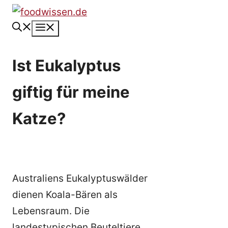
Zum
Inhalt
Menü
springen
Ist Eukalyptus
giftig für meine
Katze?
Australiens Eukalyptuswälder
dienen Koala-Bären als
Lebensraum. Die
landestypischen Beuteltiere