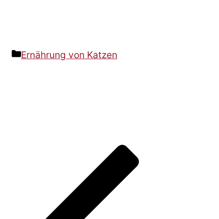
Kategorien
Ernährung von Katzen
Beitrags-
Navigation