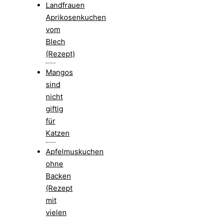
Landfrauen
Aprikosenkuchen
vom
Blech
(Rezept)
Mangos
sind
nicht
giftig
für
Katzen
Apfelmuskuchen
ohne
Backen
(Rezept
mit
vielen