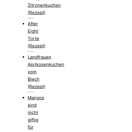
Zitronenkuchen
(Rezept)
After
Eight
Torte
(Rezept)
Landfrauen
Aprikosenkuchen
vom
Blech
(Rezept)
Mangos
sind
nicht
giftig
für