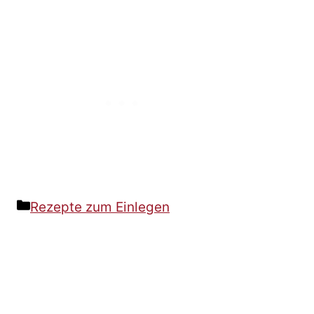
Kategorien
Rezepte zum Einlegen
Beitrags-
Navigation