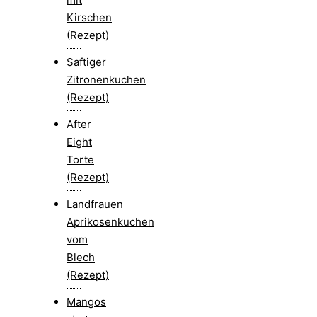
Kirschen
(Rezept)
Saftiger
Zitronenkuchen
(Rezept)
After
Eight
Torte
(Rezept)
Landfrauen
Aprikosenkuchen
vom
Blech
(Rezept)
Mangos