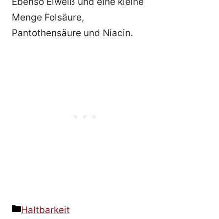
Ebenso Eiweiß und eine kleine
Menge Folsäure,
Pantothensäure und Niacin.
Kategorien
Haltbarkeit