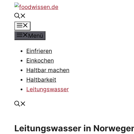
Zum
Inhalt
Menü
springen
Menü
Einfrieren
Einkochen
Haltbar machen
Haltbarkeit
Leitungswasser
Leitungswasser in Norwegen 