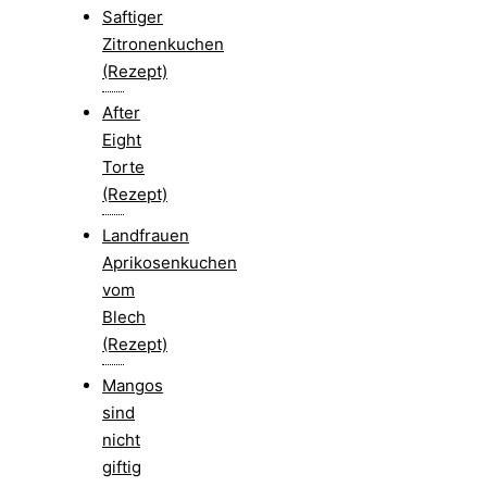
Saftiger
Zitronenkuchen
(Rezept)
After
Eight
Torte
(Rezept)
Landfrauen
Aprikosenkuchen
vom
Blech
(Rezept)
Mangos
sind
nicht
giftig