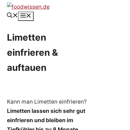
Zum
Inhalt
Menü
springen
Limetten
einfrieren &
auftauen
Kann man Limetten einfrieren?
Limetten lassen sich sehr gut
einfrieren und bleiben im
Tiefkühler bis zu 8 Monate