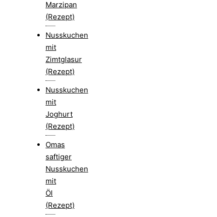
Marzipan
(Rezept)
Nusskuchen
mit
Zimtglasur
(Rezept)
Nusskuchen
mit
Joghurt
(Rezept)
Omas
saftiger
Nusskuchen
mit
Öl
(Rezept)