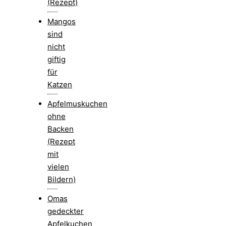
(Rezept)
Mangos
sind
nicht
giftig
für
Katzen
Apfelmuskuchen
ohne
Backen
(Rezept
mit
vielen
Bildern)
Omas
gedeckter
Apfelkuchen