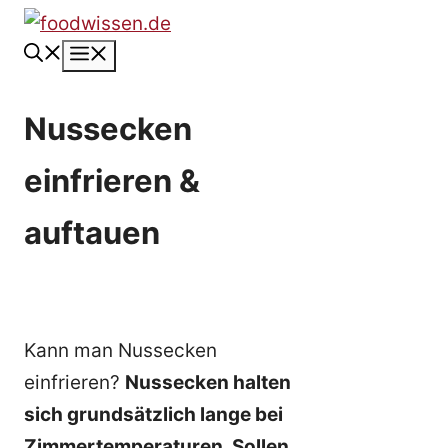
Zum
Inhalt
Menü
springen
Nussecken
einfrieren &
auftauen
Kann man Nussecken
einfrieren?
Nussecken halten
sich grundsätzlich lange bei
Zimmertemperaturen. Sollen