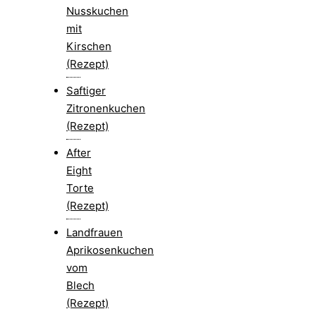
Nusskuchen
mit
Kirschen
(Rezept)
Saftiger
Zitronenkuchen
(Rezept)
After
Eight
Torte
(Rezept)
Landfrauen
Aprikosenkuchen
vom
Blech
(Rezept)