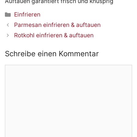
Auftauen garantiert frisch und knusprig
Kategorien
Einfrieren
Beitrags-
Parmesan einfrieren & auftauen
Navigation
Rotkohl einfrieren & auftauen
Schreibe einen Kommentar
Kommentar