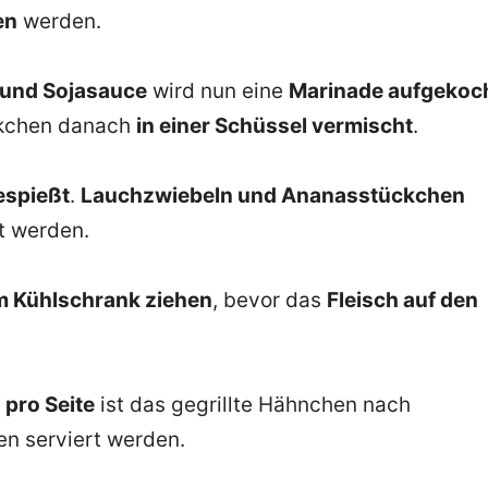
en
werden.
e und Sojasauce
wird nun eine
Marinade aufgekoc
ckchen danach
in einer Schüssel vermischt
.
espießt
.
Lauchzwiebeln und Ananasstückchen
t werden.
im Kühlschrank ziehen
, bevor das
Fleisch auf den
 pro Seite
ist das gegrillte Hähnchen nach
en serviert werden.