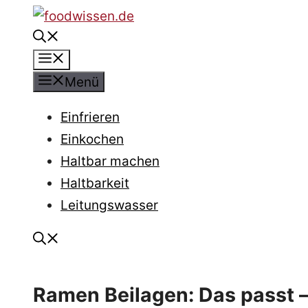
Zum
Inhalt
Menü
springen
Menü
Einfrieren
Einkochen
Haltbar machen
Haltbarkeit
Leitungswasser
Ramen Beilagen: Das passt –