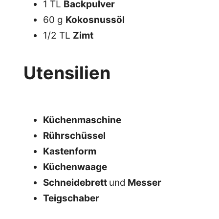
1 TL
Backpulver
60 g
Kokosnussöl
1/2 TL
Zimt
Utensilien
Küchenmaschine
Rührschüssel
Kastenform
Küchenwaage
Schneidebrett
und
Messer
Teigschaber