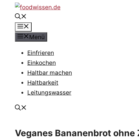
Zum
Inhalt
Menü
springen
Menü
Einfrieren
Einkochen
Haltbar machen
Haltbarkeit
Leitungswasser
Veganes Bananenbrot ohne Z