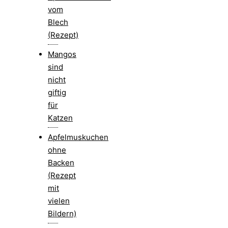
vom
Blech
(Rezept)
Mangos
sind
nicht
giftig
für
Katzen
Apfelmuskuchen
ohne
Backen
(Rezept
mit
vielen
Bildern)