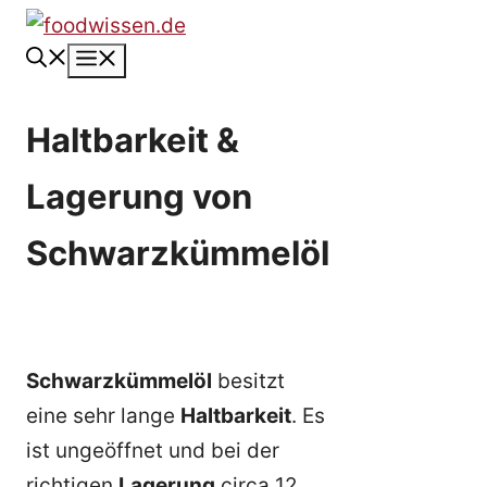
Zum
Inhalt
Menü
springen
Haltbarkeit &
Lagerung von
Schwarzkümmelöl
Schwarzkümmelöl
besitzt
eine sehr lange
Haltbarkeit
. Es
ist ungeöffnet und bei der
richtigen
Lagerung
circa 12