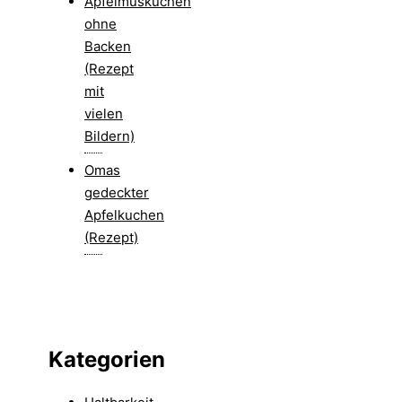
Apfelmuskuchen
ohne
Backen
(Rezept
mit
vielen
Bildern)
Omas
gedeckter
Apfelkuchen
(Rezept)
Kategorien