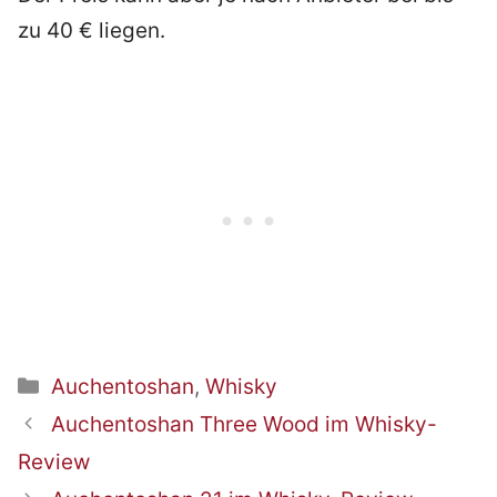
zu 40 € liegen.
Kategorien
Auchentoshan
,
Whisky
Beitrags-
Auchentoshan Three Wood im Whisky-
Navigation
Review