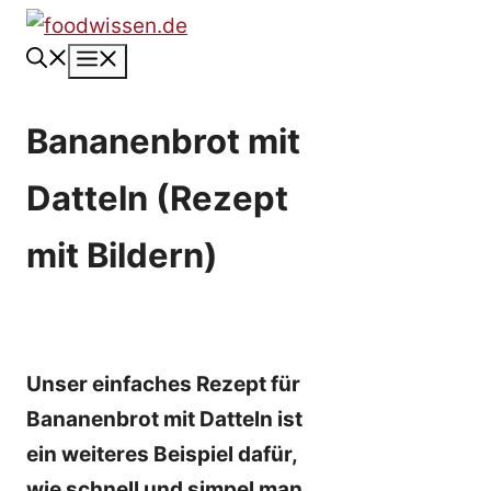
Zum
Inhalt
Menü
springen
Bananenbrot mit
Datteln (Rezept
mit Bildern)
Unser einfaches Rezept für
Bananenbrot mit Datteln ist
ein weiteres Beispiel dafür,
wie schnell und simpel man