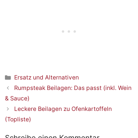
Kategorien
Ersatz und Alternativen
Beitrags-
Rumpsteak Beilagen: Das passt (inkl. Wein
Navigation
& Sauce)
Leckere Beilagen zu Ofenkartoffeln
(Topliste)
Schreibe einen Kommentar