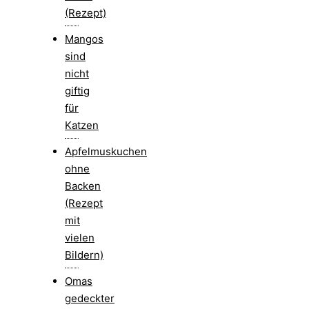
(Rezept)
Mangos
sind
nicht
giftig
für
Katzen
Apfelmuskuchen
ohne
Backen
(Rezept
mit
vielen
Bildern)
Omas
gedeckter