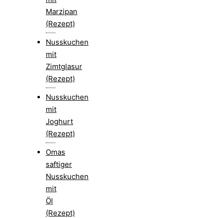
Marzipan
(Rezept)
Nusskuchen
mit
Zimtglasur
(Rezept)
Nusskuchen
mit
Joghurt
(Rezept)
Omas
saftiger
Nusskuchen
mit
Öl
(Rezept)