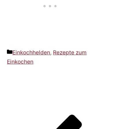
Kategorien
Einkochhelden
,
Rezepte zum
Einkochen
Beitrags-
Navigation