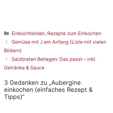
Kategorien
Einkochhelden
,
Rezepte zum Einkochen
Beitrags-
Gemüse mit J am Anfang (Liste mit vielen
Navigation
Bildern)
Salzbraten Beilagen: Das passt – inkl.
Getränke & Sauce
3 Gedanken zu „Aubergine
einkochen (einfaches Rezept &
Tipps)“