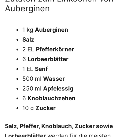
Auberginen
1 kg
Auberginen
Salz
2 EL
Pfefferkörner
6
Lorbeerblätter
1 EL
Senf
500 ml
Wasser
250 ml
Apfelessig
6
Knoblauchzehen
10 g
Zucker
Salz, Pfeffer, Knoblauch, Zucker sowie
Lorbeerblätter
werden für die meisten